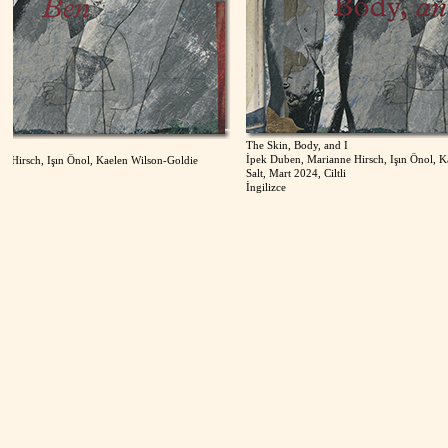
The Skin, Body, and I
İpek Duben
,
Marianne Hirsch
,
Işın Önol
,
Kaelen
rsch
,
Işın Önol
,
Kaelen Wilson-Goldie
Salt
, Mart 2024, Ciltli
İngilizce