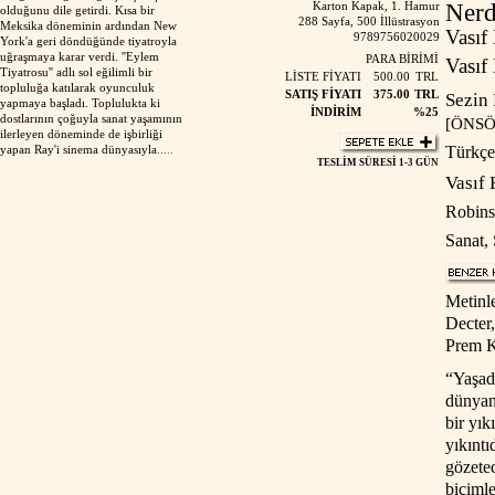
Nerd
Karton Kapak, 1. Hamur
olduğunu dile getirdi. Kısa bir
288 Sayfa, 500 İllüstrasyon
Meksika döneminin ardından New
Vasıf
9789756020029
York'a geri döndüğünde tiyatroyla
uğraşmaya karar verdi. ''Eylem
PARA BİRİMİ
Vasıf
Tiyatrosu'' adlı sol eğilimli bir
LİSTE FİYATI
500.00
TRL
topluluğa katılarak oyunculuk
SATIŞ FİYATI
375.00
TRL
Sezin
yapmaya başladı. Toplulukta ki
İNDİRİM
%25
dostlarının çoğuyla sanat yaşamının
[ÖNSÖ
ilerleyen döneminde de işbirliği
yapan Ray'i sinema dünyasıyla
.....
Türkç
TESLİM SÜRESİ
1-3 GÜN
Vasıf 
Robins
Sanat
,
Metinle
Decter
Prem K
“Yaşad
dünyan
bir yık
yıkıntı
gözetec
biçiml