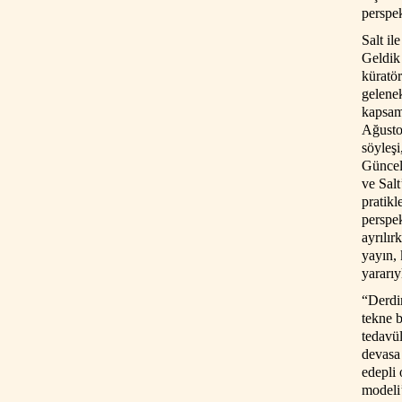
perspe
Salt i
Geldik
küratör
gelenek
kapsaml
Ağusto
söyleşi
Güncel
ve Salt
pratikl
perspe
ayrılı
yayın,
yararıy
“Derdi
tekne b
tedavü
devasa
edepli 
modeli’