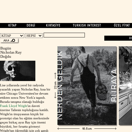
KİTAP
DERGİ
KIRTASİYE
TURKISH INTEREST
ÖZEL FİYAT
R
Bugün
Nicholas Ray
Doğdu
Lise yıllarında yerel bir radyoda
yazarlık yapan Nicholas Ray, kısa bir
süre Chicago Üniversitesi'ne devam
ettikten sonra New York'a taşındı.
Burada tanışma olanağı bulduğu
Frank Lloyd Wright
'ın daveti
üzerine Taliesin topluluğuna katıldı.
Wright'ın ütopyasının küçük bir
prototipi olan bu eğitim merkezinde
geçen birkaç ayın Ray için önemi
büyüktü, her fırsatta görmeyi
Wright'tan öğrendiği için çok şanslı